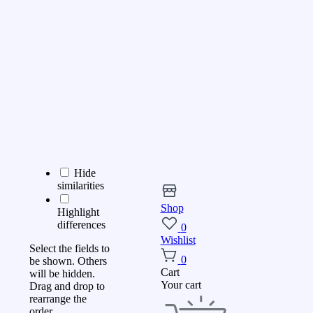
Hide
similarities
Shop
Highlight
differences
0
Wishlist
Select the fields to
0
be shown. Others
Cart
will be hidden.
Your cart
Drag and drop to
rearrange the
order.